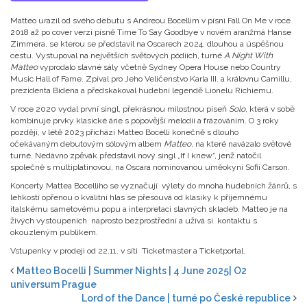
Matteo urazil od svého debutu s Andreou Bocellim v písni Fall On Me v roce
2018 až po cover verzi písně Time To Say Goodbye v novém aranžmá Hanse
Zimmera, se kterou se představil na Oscarech 2024, dlouhou a úspěšnou
cestu. Vystupoval na největších světových pódiích, turné
A Night With
Matteo
vyprodalo slavné sály včetně Sydney Opera House nebo Country
Music Hall of Fame. Zpíval pro Jeho Veličenstvo Karla III. a královnu Camillu,
prezidenta Bidena a předskakoval hudební legendě Lionelu Richiemu.
V roce 2020 vydal první singl, překrásnou milostnou píseň
Solo
, která v sobě
kombinuje prvky klasické árie s popovější melodií a frázováním. O 3 roky
později, v létě 2023 přichází Matteo Bocelli konečně s dlouho
očekávaným debutovým sólovým albem
Matteo
, na které navázalo světové
turné. Nedávno zpěvák představil nový singl „If I knew“, jenž natočil
společně s multiplatinovou, na Oscara nominovanou uměokyní Sofií Carson.
Koncerty Mattea Bocelliho se vyznačují výlety do mnoha hudebních žánrů, s
lehkostí opřenou o kvalitní hlas se přesouvá od klasiky k příjemnému
italskému sametovému popu a interpretaci slavných skladeb. Matteo je na
živých vystoupeních naprosto bezprostřední a užívá si kontaktu s
okouzleným publikem.
Vstupenky v prodeji od 22.11. v síti Ticketmaster a Ticketportal.
Matteo Bocelli | Summer Nights | 4 June 2025| O2
universum Prague
Lord of the Dance | turné po České republice