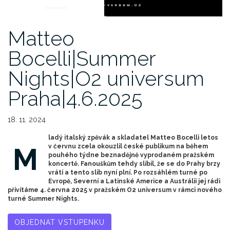
Matteo
Bocelli|Summer
Nights|O2 universum
Praha|4.6.2025
18. 11. 2024
ladý italský zpěvák a skladatel Matteo Bocelli letos
M
v červnu zcela okouzlil české publikum na během
pouhého týdne beznadějně vyprodaném pražském
koncertě. Fanouškům tehdy slíbil, že se do Prahy brzy
vrátí a tento slib nyní plní. Po rozsáhlém turné po
Evropě, Severní a Latinské Americe a Austrálii jej rádi
přivítáme 4. června 2025 v pražském O2 universum v rámci nového
turné Summer Nights.
OBJEDNAT VSTUPENKU