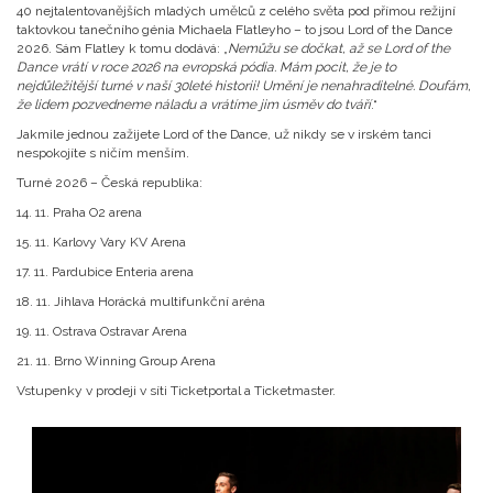
40 nejtalentovanějších mladých umělců z celého světa pod přímou režijní
taktovkou tanečního génia Michaela Flatleyho – to jsou Lord of the Dance
2026. Sám Flatley k tomu dodává: „
Nemůžu se dočkat, až se Lord of the
Dance vrátí v roce 2026 na evropská pódia. Mám pocit, že je to
nejdůležitější turné v naší 30leté historii! Umění je nenahraditelné. Doufám,
že lidem pozvedneme náladu a vrátíme jim úsměv do tváří
.“
Jakmile jednou zažijete Lord of the Dance, už nikdy se v irském tanci
nespokojíte s ničím menším.
Turné 2026 – Česká republika:
14. 11. Praha O2 arena
15. 11. Karlovy Vary KV Arena
17. 11. Pardubice Enteria arena
18. 11. Jihlava Horácká multifunkční aréna
19. 11. Ostrava Ostravar Arena
21. 11. Brno Winning Group Arena
Vstupenky v prodeji v síti Ticketportal a Ticketmaster.