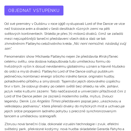
OBJEDNAT VSTUPENKU
Od své premiéry v Dublinu v roce 1996 vystupovali Lord of the Dance ve více
než tisícovce arén a divadel v šesti desítkách různých zemí na pěti
světových kontinentech. Shlédlo je přes 70 milionů diváků, čímž se zařadili
mezi nejúspěšnější taneční představení všech dob a stali se tak
zhmotněním Flatleyho celoživotního kréda „
Nic není nemožné, následuj svůj
sen“.
Fenomenální show Michaela Flatleyho nejen že představila #IrskýTanec
celému světu, ona doslova katapultovala tuto uměleckou formu do
hvězdných výšin k dosud nevídanému globálnímu uznání a hlavně hluboko
do srdcí a mysli diváků. Flatleyho Lord of the Dance oslňují publikum
jedinečnou kombinací energií sršícího irského tance, originální hudby,
pohádkového příběhu a smyslnosti. Tajemství jejich obrovského úspěchu
tkví v tom, že oslovují diváky po celém světě bez ohledu na věk, pohlaví,
jazyk nebo kulturní zázemí. Tato nadčasovost a univerzální přitažlivost činí z
Lord of the Dance jeden ze zázraků moderního světa, mýtus, živoucí
legendu. Deník
Los Angeles Times
představení popsal jako „ukázkovou a
velkolepou podívanou“, která přenáší diváky do mýtických míst a uchvacuje
jejich srdce propojením ladného pohybu s precizně synchronizovaným
tancem a uměleckou scénografií.
Zbrusu nová taneční čísla, dokonalé vizuální technologie i zvuk, efektní
světelný park, překrásné kostýmy, nová hudba skladatele Gerarda Fahyho a