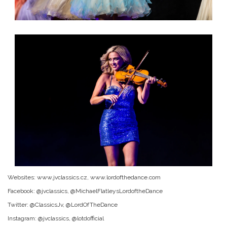
Websites: www.jvclassics.cz, www.lordofthedance.com
Facebook: @jvclassics, @MichaelFlatleysLordoftheDance
Twitter: @ClassicsJv, @LordOfTheDance
Instagram: @jvclassics, @lotdofficial