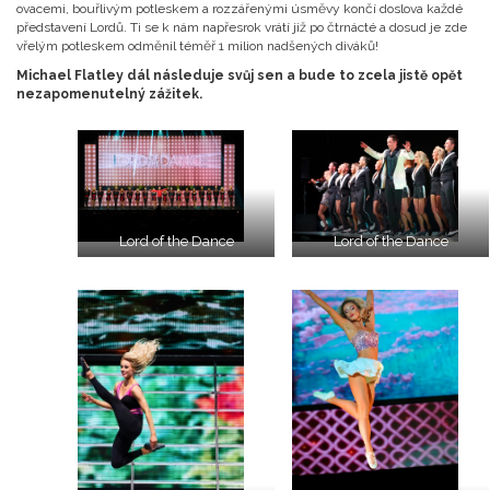
ovacemi, bouřlivým potleskem a rozzářenými úsměvy končí doslova každé
představení Lordů. Ti se k nám napřesrok vrátí již po čtrnácté a dosud je zde
vřelým potleskem odměnil téměř 1 milion nadšených diváků!
Michael Flatley dál následuje svůj sen a bude to zcela jistě opět
nezapomenutelný zážitek.
Lord of the Dance
Lord of the Dance