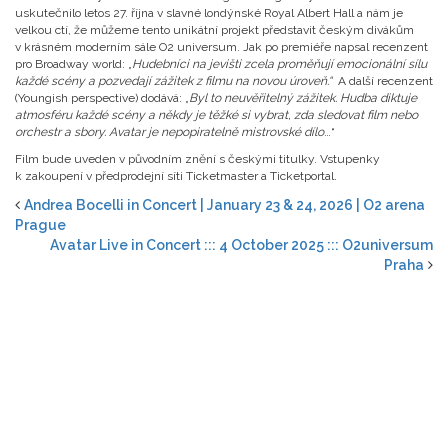
uskutečnilo letos 27. října v slavné londýnské Royal Albert Hall a nám je
velkou ctí, že můžeme tento unikátní projekt představit českým divákům
v krásném moderním sále O2 universum. Jak po premiéře napsal recenzent
pro Broadway world: „
Hudebníci na jevišti zcela proměňují emocionální sílu
každé scény a pozvedají zážitek z filmu na novou úroveň.“
A další recenzent
(Youngish perspective) dodává: „
Byl to neuvěřitelný zážitek. Hudba diktuje
atmosféru každé scény a někdy je těžké si vybrat, zda sledovat film nebo
orchestr a sbory. Avatar je nepopiratelně mistrovské dílo
…“
Film bude uveden v původním znění s českými titulky. Vstupenky
k zakoupení v předprodejní síti Ticketmaster a Ticketportal.
Andrea Bocelli in Concert | January 23 & 24, 2026 | O2 arena
Prague
Avatar Live in Concert ::: 4 October 2025 ::: O2universum
Praha