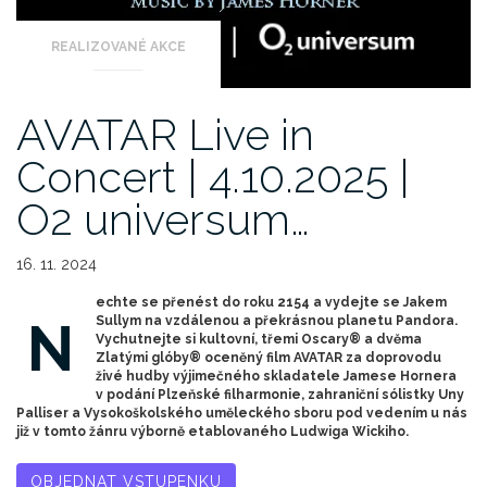
REALIZOVANÉ AKCE
AVATAR Live in
Concert | 4.10.2025 |
O2 universum…
16. 11. 2024
echte se přenést do roku 2154 a vydejte se Jakem
N
Sullym na vzdálenou a překrásnou planetu Pandora.
Vychutnejte si kultovní, třemi Oscary® a dvěma
Zlatými glóby® oceněný film AVATAR za doprovodu
živé hudby výjimečného skladatele Jamese Hornera
v podání Plzeňské filharmonie, zahraniční sólistky Uny
Palliser a Vysokoškolského uměleckého sboru pod vedením u nás
již v tomto žánru výborně etablovaného Ludwiga Wickiho.
OBJEDNAT VSTUPENKU