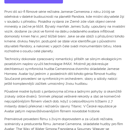
První díl sci-fi filmové série režiséra Jamese Camerona z roku 2009 se
odehrává v daleké budoucnosti na planetě Pandora, kde místní obyvatelé žijí
v souladu s přírodou. Posádka vyslaná ze Země zde však objeví cenné
minerály a začne je těžit. Bývalý mariňák James Sully, upoutaný na invalidní
vozík, dostane za úkol ve formě na dálku ovládaného avatara infiltrovat
domorodý kmen Na’vi, jenž těžbě brání. Jake se ale sblíží s příslušnicí tohoto
kmene, dívkou Neytiri, postupně se stále více identifikuje s původními
obyvateli Pandory, a nakonec v jejich čele svádí monumentální bitvu, která
rozhodne o osudu celé planety.
Technicky dokonale zpracovaný romantický příběh se silným ekologickým
poselstvím naplno využil technologie IMAX. Mistrně jej dokresluje
dechberoucí symfonická hudba Cameronova dvorního skladatele Jamese
Hornera. Avatar byl jedním z posledních děl tohoto génia filmové hudby.
Současné provedení se symfonickým orchestrem, sbory a sólisty nabízí
ještě komplexnější zážitek umocněný živou hudbou.
Půvabné modré bytosti s jantarovýma očima a ladnými pohyby si okamžitě
získaly srdce diváků. Snímek přepsal veškeré rekordy a stal se komerčně
nejúspěšnějším filmem všech dob, když s celosvětovými tržbami 2,7
miliardy dolarů překonal i režisérův slavný Titanic. V České republice je
Avatar pátým nejnavštěvovanějším filmem novodobé historie.
Premiérové provedení filmu s živým doprovodem a za účasti režiséra,
scénáristy a producenta filmu Jamese Camerona, skladatele hudby pro film
Avatar: The Way of Water Simona Franglena a Sigurney Weaver se