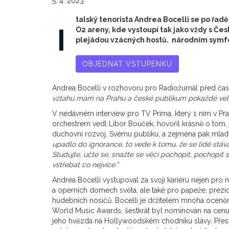
5. 4. 2023
talský tenorista Andrea Bocelli se po řad
I
O2 areny, kde vystoupí tak jako vždy s 
plejádou vzácných hostů. národním symf
OBJEDNAT VSTUPENKU
Andrea Bocelli v rozhovoru pro Radiožurnál před čas
vztahu mám na Prahu a české publikum pokaždé vel
V nedávném interview pro TV Prima, který s ním v 
orchestrem vedl Libor Bouček, hovořil krásně o tom, j
duchovní rozvoj. Svému publiku, a zejména pak mladý
upadlo do ignorance, to vede k tomu, že se lidé stáv
Studujte, učte se, snažte se věci pochopit, pochopit
vstřebat co nejvíce.”
Andrea Bocelli vystupoval za svoji kariéru nejen pro
a operních domech světa, ale také pro papeže, prezid
hudebních nosičů. Bocelli je držitelem mnoha oceněn
World Music Awards, šestkrát byl nominován na cenu
jeho hvězda na Hollywoodském chodníku slávy. Přes