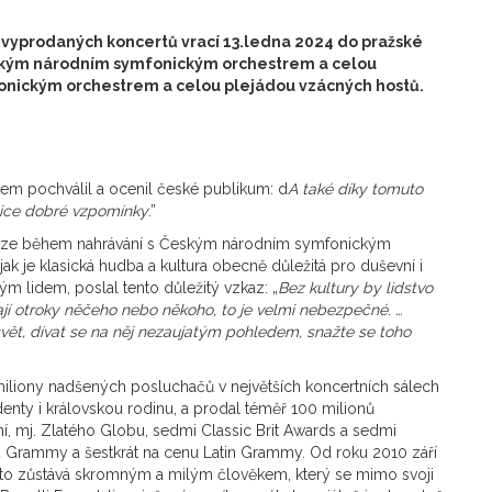
ě vyprodaných koncertů vrací 13.ledna 2024 do pražské
Českým národním symfonickým orchestrem a celou
onickým orchestrem a celou plejádou vzácných hostů.
em pochválil a ocenil české publikum: d
A také díky tomuto
ice dobré vzpomínky
.”
Praze během nahrávání s Českým národním symfonickým
ak je klasická hudba a kultura obecně důležitá pro duševní i
m lidem, poslal tento důležitý vzkaz: „
Bez kultury by lidstvo
ají otroky něčeho nebo někoho, to je velmi nebezpečné. …
 svět, dívat se na něj nezaujatým pohledem, snažte se toho
 miliony nadšených posluchačů v největších koncertních sálech
enty i královskou rodinu, a prodal téměř 100 milionů
í, mj. Zlatého Globu, sedmi Classic Brit Awards a sedmi
 Grammy a šestkrát na cenu Latin Grammy. Od roku 2010 září
to zůstává skromným a milým člověkem, který se mimo svoji