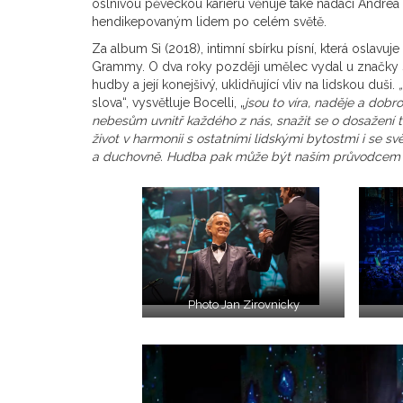
oslnivou pěveckou kariéru věnuje také nadaci Andrea 
hendikepovaným lidem po celém světě.
Za album Sì (2018), intimní sbírku písní, která oslavu
Grammy. O dva roky později umělec vydal u značk
hudby a její konejšivý, uklidňující vliv na lidskou duši.
„
slova“, vysvětluje Bocelli, „
jsou to víra, naděje a dobro
nebesům uvnitř každého z nás, snažit se o dosažení t
život v harmonii s ostatními lidskými bytostmi i se svě
a duchovně. Hudba pak může být naším průvodcem n
Photo Jan Zirovnicky