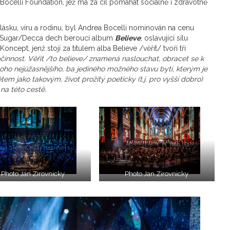
Bocelli Foundation, jež má za cíl pomáhat sociálně i zdravotně
je lásku, víru a rodinu, byl Andrea Bocelli nominován na cenu
y Sugar/Decca dech beroucí album
Believe
, oslavující sílu
Koncept, jenž stojí za titulem alba Believe /věřit/ tvoří tři
činnost.
Věřit /to believe/ znamená naslouchat, obracet se k
oho nejúžasnějšího, ba jediného možného stavu bytí, kterým je
tem jako takovým, život prožitý poeticky (t.j. pro vyšší dobro)
a této cestě.
Photo Jan Zirovnicky
Photo Jan Zirovnicky