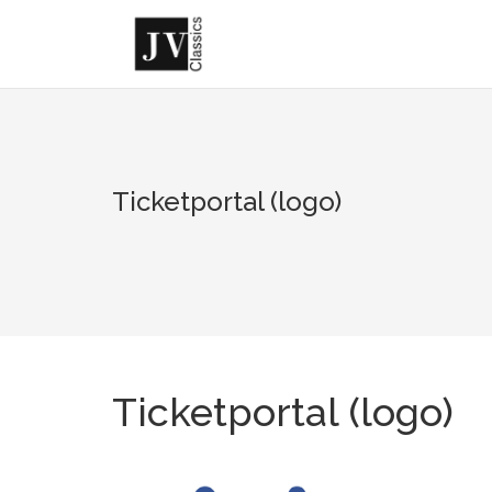
Skip
to
content
Ticketportal (logo)
Ticketportal (logo)