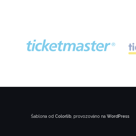
Šablona od
Colorlib
, provozováno na
WordPress