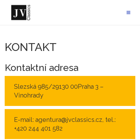
Skip
to
content
KONTAKT
Kontaktní adresa
Slezská 985/29
130 00
Praha 3 –
Vinohrady
E-mail: agentura@jvclassics.cz, tel.:
+420 244 401 582