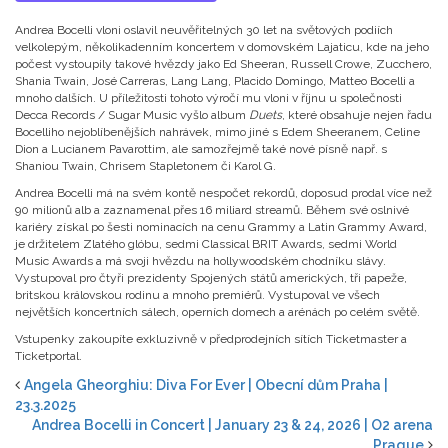
Andrea Bocelli vloni oslavil neuvěřitelných 30 let na světových podiích
velkolepým, několikadenním koncertem v domovském Lajaticu, kde na jeho
počest vystoupily takové hvězdy jako Ed Sheeran, Russell Crowe, Zucchero,
Shania Twain, José Carreras, Lang Lang, Placido Domingo, Matteo Bocelli a
mnoho dalších. U příležitosti tohoto výročí mu vloni v říjnu u společnosti
Decca Records / Sugar Music vyšlo album
Duets
, které obsahuje nejen řadu
Bocelliho nejoblíbenějších nahrávek, mimo jiné s Edem Sheeranem, Celine
Dion a Lucianem Pavarottim, ale samozřejmě také nové písně např. s
Shaniou Twain, Chrisem Stapletonem či Karol G.
Andrea Bocelli má na svém kontě nespočet rekordů, doposud prodal více než
90 milionů alb a zaznamenal přes 16 miliard streamů. Během své oslnivé
kariéry získal po šesti nominacích na cenu Grammy a Latin Grammy Award,
je držitelem Zlatého glóbu, sedmi Classical BRIT Awards, sedmi World
Music Awards a má svoji hvězdu na hollywoodském chodníku slávy.
Vystupoval pro čtyři prezidenty Spojených států amerických, tři papeže,
britskou královskou rodinu a mnoho premiérů. Vystupoval ve všech
největších koncertních sálech, operních domech a arénách po celém světě.
Vstupenky zakoupíte exkluzivně v předprodejních sítích Ticketmaster a
Ticketportal.
Angela Gheorghiu: Diva For Ever | Obecní dům Praha |
23.3.2025
Andrea Bocelli in Concert | January 23 & 24, 2026 | O2 arena
Prague