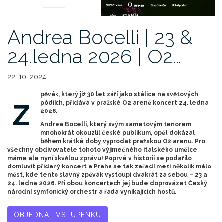
Andrea Bocelli | 23 &
24.ledna 2026 | O2…
22. 10. 2024
pěvák, který již 30 let září jako stálice na světových
Z
pódiích, přidává v pražské O2 areně koncert 24. ledna
2026.
Andrea Bocelli, který svým sametovým tenorem
mnohokrát okouzlil české publikum, opět dokázal
během krátké doby vyprodat pražskou O2 arenu. Pro
všechny obdivovatele tohoto výjimečného italského umělce
máme ale nyní skvělou zprávu! Poprvé v historii se podařilo
domluvit přidaný koncert a Praha se tak zařadí mezi několik málo
měst, kde tento slavný zpěvák vystoupí dvakrát za sebou – 23 a
24. ledna 2026. Při obou koncertech jej bude doprovázet Český
národní symfonický orchestr a řada vynikajících hostů.
OBJEDNAT VSTUPENKU