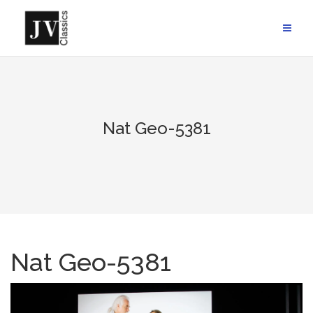
Skip
to
content
Nat Geo-5381
Nat Geo-5381