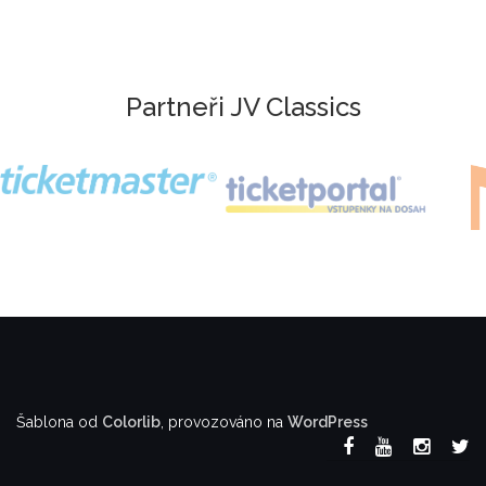
Partneři JV Classics
Šablona od
Colorlib
, provozováno na
WordPress