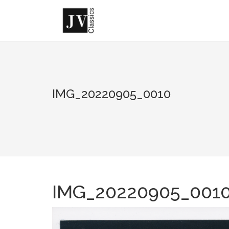
Skip
to
content
IMG_20220905_0010
IMG_20220905_001