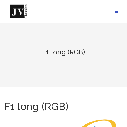
Skip
to
content
F1 long (RGB)
F1 long (RGB)