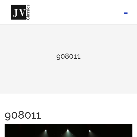
Skip
to
content
908011
908011