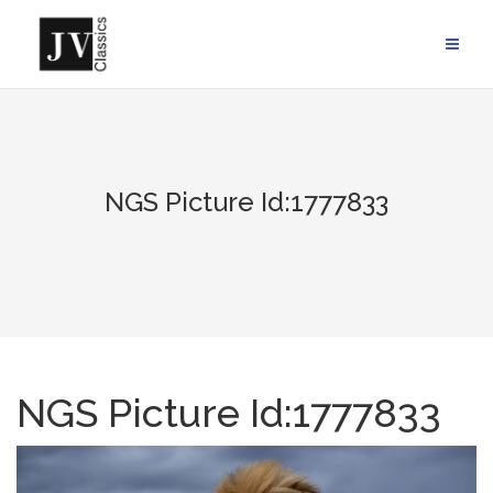
Skip
to
content
NGS Picture Id:1777833
NGS Picture Id:1777833