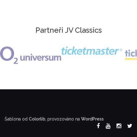
Partneři JV Classics
Šablona od
Colorlib
, provozováno na
WordPress