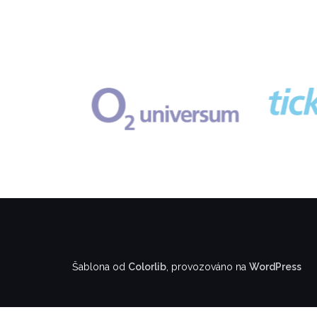
Šablona od
Colorlib
, provozováno na
WordPress