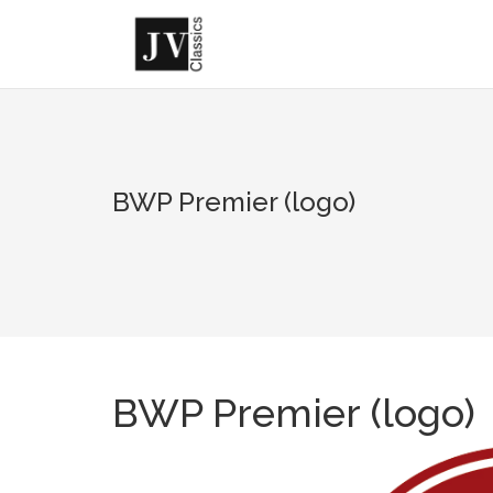
Skip
to
content
BWP Premier (logo)
BWP Premier (logo)