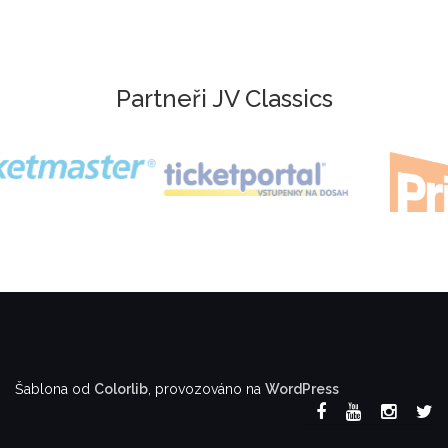
Partneři JV Classics
Šablona od
Colorlib
, provozováno na
WordPress