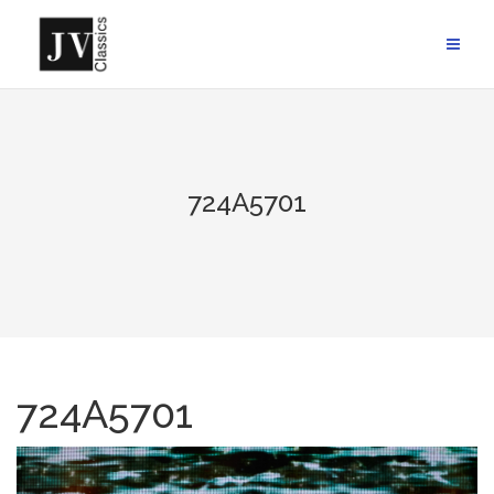
Skip
to
content
724A5701
724A5701