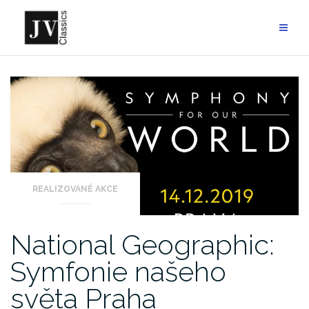
Skip
to
content
REALIZOVANÉ AKCE
National Geographic:
Symfonie našeho
světa Praha