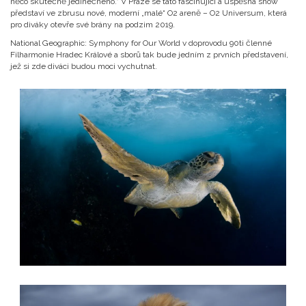
něco skutečně jedinečného.“ V Praze se tato fascinující a úspěšná show
představí ve zbrusu nové, moderní „malé“ O2 areně – O2 Universum, která
pro diváky otevře své brány na podzim 2019.
National Geographic: Symphony for Our World v doprovodu 90ti členné
Filharmonie Hradec Králové a sborů tak bude jedním z prvních představení,
jež si zde diváci budou moci vychutnat.