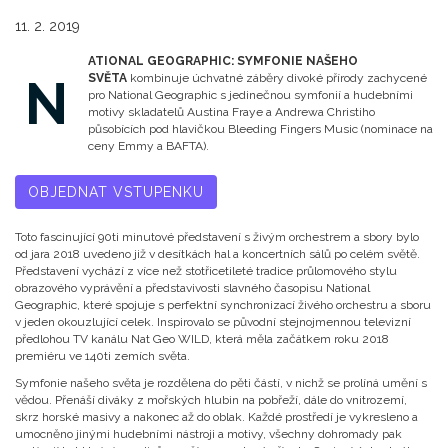
11. 2. 2019
ATIONAL GEOGRAPHIC: SYMFONIE NAŠEHO
N
SVĚTA
kombinuje úchvatné záběry divoké přírody zachycené
pro National Geographic s jedinečnou symfonií a hudebními
motivy skladatelů Austina Fraye a Andrewa Christiho
působících pod hlavičkou Bleeding Fingers Music (nominace na
ceny Emmy a BAFTA).
OBJEDNAT VSTUPENKU
Toto fascinující 90ti minutové představení s živým orchestrem a sbory bylo
od jara 2018 uvedeno již v desítkách hal a koncertních sálů po celém světě.
Představení vychází z více než stotřicetileté tradice průlomového stylu
obrazového vyprávění a představivosti slavného časopisu National
Geographic, které spojuje s perfektní synchronizací živého orchestru a sboru
v jeden okouzlující celek. Inspirovalo se původní stejnojmennou televizní
předlohou TV kanálu Nat Geo WILD, která měla začátkem roku 2018
premiéru ve 140ti zemích světa.
Symfonie našeho světa je rozdělena do pěti částí, v nichž se prolíná umění s
vědou. Přenáší diváky z mořských hlubin na pobřeží, dále do vnitrozemí,
skrz horské masivy a nakonec až do oblak. Každé prostředí je vykresleno a
umocněno jinými hudebními nástroji a motivy, všechny dohromady pak