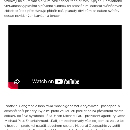
vzdávají hold krásám a divům naší nespoutané přírody. Spojení úchvatného
vizuálního vyprávění s původní hudbou od prestižními cenami ověnčených
skladatelů tak představuje příběh naší planety divákům po celém světě v
dosud nevídaných barvách a tónech.
„National Geographic inspiroval mnoho generací k objevování, pochopení a
ochraně naší planety. Bylo mi proto velkou ctí podílet se na převedení tohoto
odkazu do živé symfonie,“ říká Jason Michael Paul, prezident agentury Jason
Michael Paul Entertainment. „Dali jsme dohromady vše, co jsem se za 20 let
v hudební produkci naučil, abychom spolu s National Geographic vytvořili