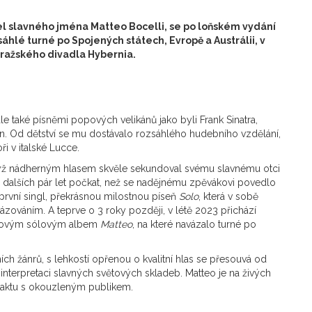
tel slavného jména Matteo Bocelli, se po loňském vydání
áhlé turné po Spojených státech, Evropě a Austrálii, v
pražského divadla Hybernia.
e také písněmi popových velikánů jako byli Frank Sinatra,
n. Od dětství se mu dostávalo rozsáhlého hudebního vzdělání,
ři v italské Lucce.
yž nádherným hlasem skvěle sekundoval svému slavnému otci
li dalších pár let počkat, než se nadějnému zpěvákovi povedlo
 první singl, překrásnou milostnou píseň
Solo
, která v sobě
rázováním. A teprve o 3 roky později, v létě 2023 přichází
utovým sólovým albem
Matteo
, na které navázalo turné po
h žánrů, s lehkostí opřenou o kvalitní hlas se přesouvá od
terpretaci slavných světových skladeb. Matteo je na živých
ntaktu s okouzleným publikem.