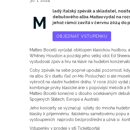
30. 1. 2024
ladý italský zpěvák a skladatel, nosi
M
debutového alba
Matteo
vydal na rozs
jehož rámci zavítá v červnu 2024 do 
OBJEDNAT VSTUPENKU
Matteo Bocelli vyrůstal obklopen klasickou hudbou, al
Whitney Houston a později jeho velký idol Ed Sheera
vystudoval zpěv a hru na klavír na hudební konzervato
Coby zpěvák na sebe poprvé upoutal pozornost, kd
na albu
Sí
v duetu
Fall on Me
. Posluchači si ale muse
vykročit na vlastní hudební dráhu. V roce 2020 vydal
kombinuje prvky klasické árie s popovější melodií a f
Matteo Bocelli konečně s dlouho očekávaným deb
Spojených Státech, Evropě a Austrálii.
Jeho koncerty se vyznačují výlety do mnoha hudebníc
klasiky k příjemnému italskému sametovému popu a in
vystoupeních naprosto bezprostřední a užívá si ko
Vstupenky v prodeji v síti Ticketportal