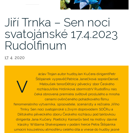
Jiří Trnka – Sen noci
svatojánské 17.4.2023
Rudolfinum
17. 4. 2020
áclav Trojan autor hudby
Jan Kučera dirigent
Petr
V
Štěpánek vypravěč
Patricia Janečková soprán
Daniel
Matoušek tenor
Dětský pěvecký sbor Českého
rozhlasu
Věra Hrdinková sbormistrV Rudolfinu nás
čeká obnovená premiéra světově proslulého a mnoha
cenami ověn­čeného pohádkového filmu
fenomenálního výtvarníka, spisovatele, scenáristy a režiséra Jiřího
Trnky Sen noci svatojánské s živým doprovodem SOČRu a
Dětského pěveckého sboru Českého rozhlasu pod taktovkou
dirigenta Jana Kučery. Poetický Kainarův text na motivy slavné
klasiky Williama Shakespeara v podání herce Petra Štěpánka
umocní kouzelnou atmosféru celého díla a vnese do hudby jasné