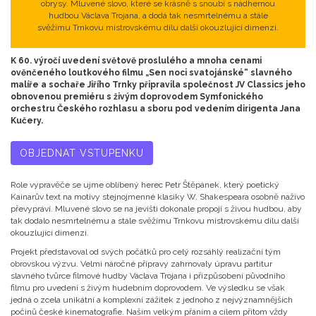
obrysy. Mluvené slovo, které se krásně s snoubí s nádhernou
hudbou Václava Trojana, a dodá tak nesmrtelnému a stále
svěžímu Trnkovu mistrovskému dílu další okouzlující dimenzi.
K 60. výročí uvedení světově proslulého a mnoha cenami
ověnčeného loutkového filmu „Sen noci svatojánské“ slavného
malíře a sochaře Jiřího Trnky připravila společnost JV Classics jeho
obnovenou premiéru s živým doprovodem Symfonického
orchestru Českého rozhlasu a sboru pod vedením dirigenta Jana
Kučery.
OBJEDNAT VSTUPENKU
Role vypravěče se ujme oblíbený herec Petr Štěpánek, který poetický
Kainarův text na motivy stejnojmenné klasiky W. Shakespeara osobně naživo
převypráví. Mluvené slovo se na jevišti dokonale propojí s živou hudbou, aby
tak dodalo nesmrtelnému a stále svěžímu Trnkovu mistrovskému dílu další
okouzlující dimenzi.
Projekt představoval od svých počátků pro celý rozsáhlý realizační tým
obrovskou výzvu. Velmi náročné přípravy zahrnovaly úpravu partitur
slavného tvůrce filmové hudby Václava Trojana i přizpůsobení původního
filmu pro uvedení s živým hudebním doprovodem. Ve výsledku se však
jedná o zcela unikátní a komplexní zážitek z jednoho z nejvýznamnějších
počinů české kinematografie. Naším velkým přáním a cílem přitom vždy