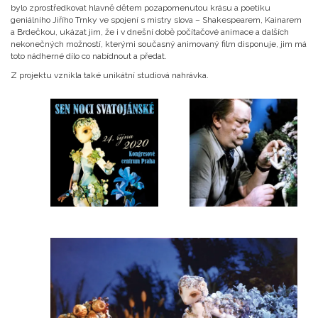
bylo zprostředkovat hlavně dětem pozapomenutou krásu a poetiku
geniálního Jiřího Trnky ve spojení s mistry slova – Shakespearem, Kainarem
a Brdečkou, ukázat jim, že i v dnešní době počítačové animace a dalších
nekonečných možností, kterými současný animovaný film disponuje, jim má
toto nádherné dílo co nabídnout a předat.
Z projektu vznikla také unikátní studiová nahrávka.