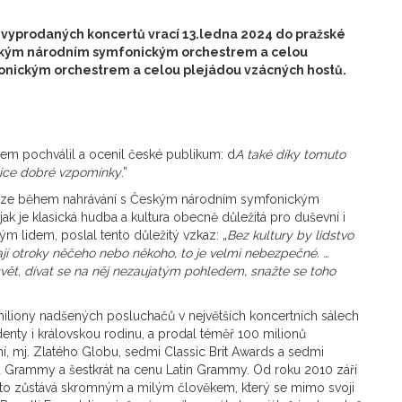
ě vyprodaných koncertů vrací 13.ledna 2024 do pražské
Českým národním symfonickým orchestrem a celou
onickým orchestrem a celou plejádou vzácných hostů.
em pochválil a ocenil české publikum: d
A také díky tomuto
ice dobré vzpomínky
.”
Praze během nahrávání s Českým národním symfonickým
ak je klasická hudba a kultura obecně důležitá pro duševní i
m lidem, poslal tento důležitý vzkaz: „
Bez kultury by lidstvo
ají otroky něčeho nebo někoho, to je velmi nebezpečné. …
 svět, dívat se na něj nezaujatým pohledem, snažte se toho
 miliony nadšených posluchačů v největších koncertních sálech
enty i královskou rodinu, a prodal téměř 100 milionů
í, mj. Zlatého Globu, sedmi Classic Brit Awards a sedmi
 Grammy a šestkrát na cenu Latin Grammy. Od roku 2010 září
to zůstává skromným a milým člověkem, který se mimo svoji