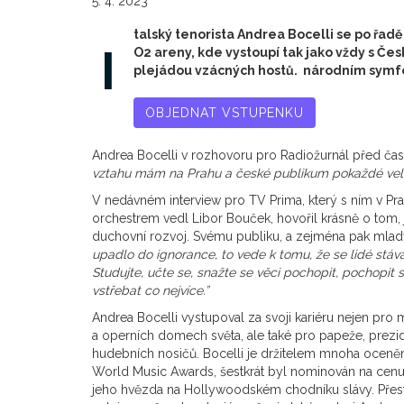
5. 4. 2023
talský tenorista Andrea Bocelli se po řad
I
O2 areny, kde vystoupí tak jako vždy s 
plejádou vzácných hostů. národním symf
OBJEDNAT VSTUPENKU
Andrea Bocelli v rozhovoru pro Radiožurnál před čas
vztahu mám na Prahu a české publikum pokaždé vel
V nedávném interview pro TV Prima, který s ním v 
orchestrem vedl Libor Bouček, hovořil krásně o tom, j
duchovní rozvoj. Svému publiku, a zejména pak mladý
upadlo do ignorance, to vede k tomu, že se lidé stáv
Studujte, učte se, snažte se věci pochopit, pochopit
vstřebat co nejvíce.”
Andrea Bocelli vystupoval za svoji kariéru nejen pro
a operních domech světa, ale také pro papeže, prezid
hudebních nosičů. Bocelli je držitelem mnoha oceněn
World Music Awards, šestkrát byl nominován na cenu
jeho hvězda na Hollywoodském chodníku slávy. Přes