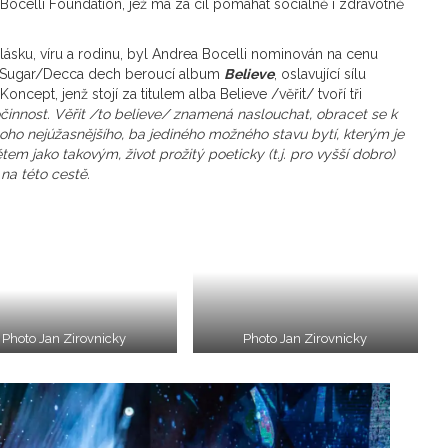
Bocelli Foundation, jež má za cíl pomáhat sociálně i zdravotně
je lásku, víru a rodinu, byl Andrea Bocelli nominován na cenu
y Sugar/Decca dech beroucí album
Believe
, oslavující sílu
Koncept, jenž stojí za titulem alba Believe /věřit/ tvoří tři
činnost.
Věřit /to believe/ znamená naslouchat, obracet se k
oho nejúžasnějšího, ba jediného možného stavu bytí, kterým je
tem jako takovým, život prožitý poeticky (t.j. pro vyšší dobro)
a této cestě.
Photo Jan Zirovnicky
Photo Jan Zirovnicky